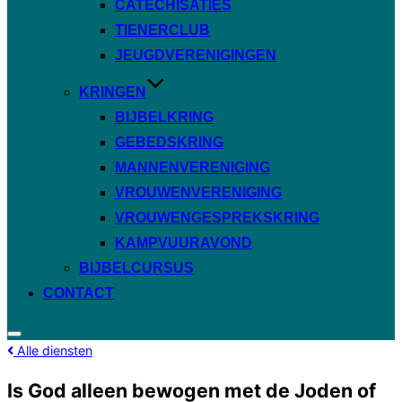
CATECHISATIES
TIENERCLUB
JEUGDVERENIGINGEN
KRINGEN
BIJBELKRING
GEBEDSKRING
MANNENVERENIGING
VROUWENVERENIGING
VROUWENGESPREKSKRING
KAMPVUURAVOND
BIJBELCURSUS
CONTACT
Toggle
Alle diensten
zijbalk
&
navigatie
Is God alleen bewogen met de Joden of